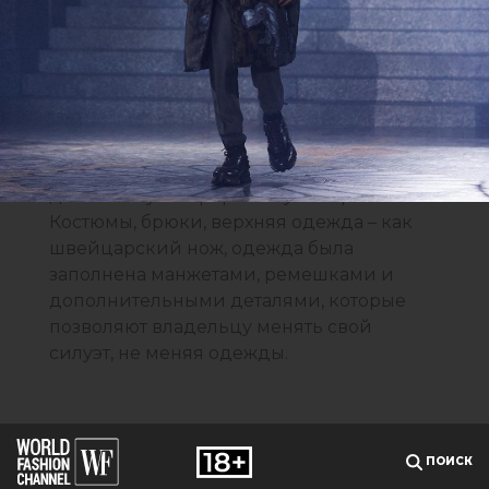
Коллекция осень-зима 2019/2020 в
основном пошита из переработанных
материалов – шерсти, кашемира,
нейлона. Их получили из
существовавших ранее тканей при
помощи новых технологий апсайклинга
волокна, которые также облегчают
дальнейшую переработку материала.
Костюмы, брюки, верхняя одежда – как
швейцарский нож, одежда была
заполнена манжетами, ремешками и
дополнительными деталями, которые
позволяют владельцу менять свой
силуэт, не меняя одежды.
ПОИСК