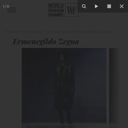
1
/
6
Главная
/
Коллекции
/
Осень-Зима
/
Ermenegildo Zegna
Ermenegildo Zegna
Источник: Instagram
Источ