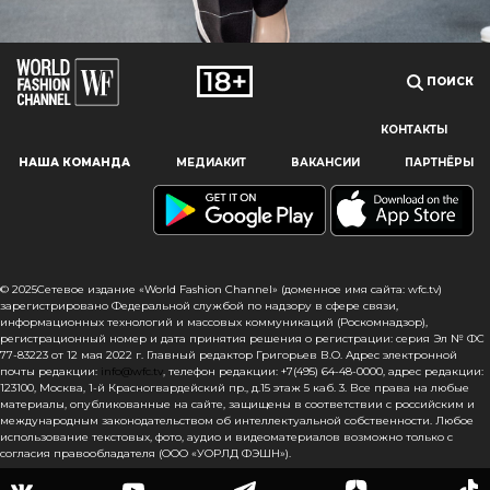
ПОИСК
КОНТАКТЫ
Наш сайт использует файлы cookie и похожие технологии,
НАША КОМАНДА
МЕДИАКИТ
ВАКАНСИИ
ПАРТНЁРЫ
чтобы гарантировать максимальное удобство
пользователям, предоставляя персонализированную
информацию, запоминая предпочтения в области
маркетинга и продукции, а также помогая получить
правильную информацию. При использовании данного
сайта, вы подтверждаете свое согласие на использование
© 2025Сетевое издание «World Fashion Channel» (доменное имя сайта: wfc.tv)
файлов cookie в соответствии с настоящим уведомлением
зарегистрировано Федеральной службой по надзору в сфере связи,
информационных технологий и массовых коммуникаций (Роскомнадзор),
в отношении данного типа файлов. Если вы не согласны
регистрационный номер и дата принятия решения о регистрации: серия Эл № ФС
с тем, чтобы мы использовали данный тип файлов,
77-83223 от 12 мая 2022 г. Главный редактор Григорьев В.О. Адрес электронной
то вы должны соответствующим образом установить
почты редакции:
info@wfc.tv
, телефон редакции: +7(495) 64-48-0000, адрес редакции:
настройки вашего браузера или не использовать сайт wfc.tv
123100, Москва, 1-й Красногвардейский пр., д.15 этаж 5 каб. 3. Все права на любые
материалы, опубликованные на сайте, защищены в соответствии с российским и
международным законодательством об интеллектуальной собственности. Любое
Pronounce
СОГЛАСЕН
использование текстовых, фото, аудио и видеоматериалов возможно только с
И даже комбинированная графика
согласия правообладателя (ООО «УОРЛД ФЭШН»).
Источник: Instagram