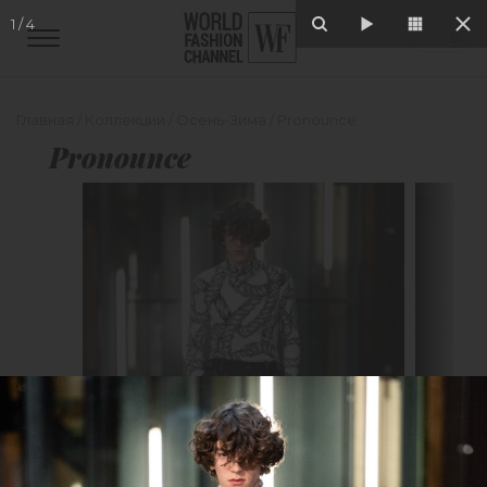
1
/
4
Главная
/
Коллекции
/
Осень-Зима
/
Pronounce
Pronounce