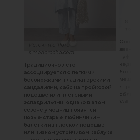
Источ
insta
Они од
Источник: Фото:
звание
simonerocha.com
туфлям
кедами
Традиционно лето
более ч
ассоциируется с легкими
мешков
босоножками, гладиаторскими
строгим
сандалиями, сабо на пробковой
облачка
подошве или плетеными
Valli.
эспадрильями, однако в этом
сезоне у модниц появятся
новые-старые любимчики –
балетки на плоской подошве
или низком устойчивом каблуке
– простые, но очень милые.