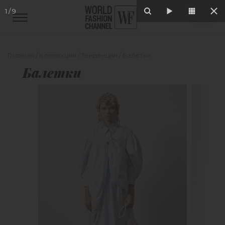
1
/
9
Главная
/
Коллекции
/
Тенденции
/
Балетки
Балетки