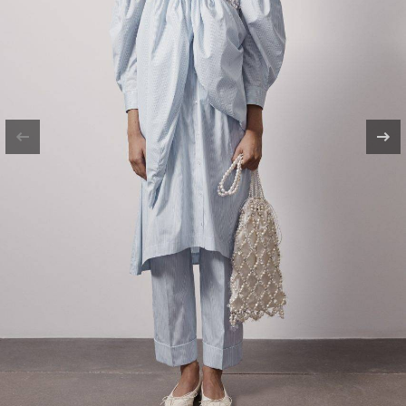
традиционные модели в гардероб будет
довольное просто – носите их с
джинсами скинни вместо кед, с юбками-
плиссе вместо кроссовок или с
комбинезонами вместо сандалий, делая
ставку на проверенные временем
модели – например, с контрастными
вставками, как у Chanel.
Несмотря на то что самыми летними
принтами считаются цветы и тропики, в
этом сезоне их потеснят более хищные
анималистичные мотивы – пятна
леопарда, змеиная кожа и черно-белые
плоски зебры. Лучше всего они будут
сочетаться с однотонными total-look
образами в черном, белом, сером или
бежевом цвете, а также станут идеальным
дополнением к вещам в стиле сафари –