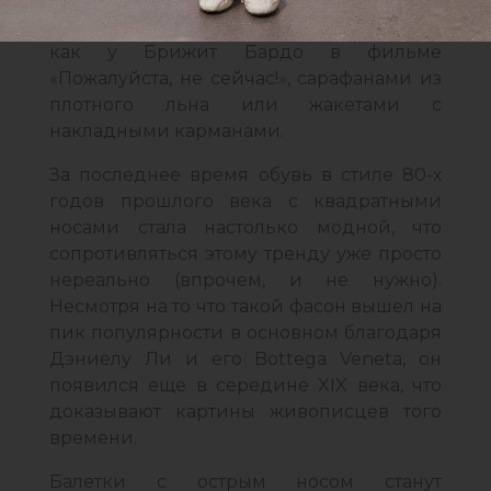
комбинезонам с брюками или шортами,
как у Брижит Бардо в фильме
«Пожалуйста, не сейчас!», сарафанами из
плотного льна или жакетами с
накладными карманами.
За последнее время обувь в стиле 80-х
годов прошлого века с квадратными
носами стала настолько модной, что
сопротивляться этому тренду уже просто
нереально (впрочем, и не нужно).
Несмотря на то что такой фасон вышел на
пик популярности в основном благодаря
Дэниелу Ли и его Bottega Veneta, он
появился еще в середине XIX века, что
доказывают картины живописцев того
времени.
Балетки с острым носом станут