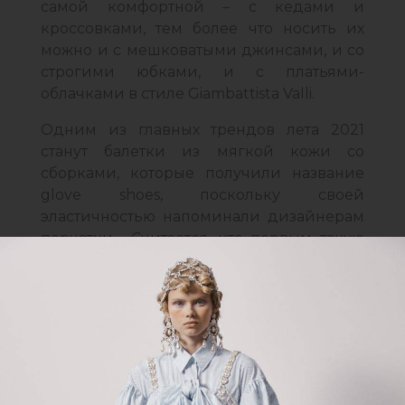
самой комфортной – с кедами и
кроссовками, тем более что носить их
можно и с мешковатыми джинсами, и со
строгими юбками, и с платьями-
облачками в стиле Giambattista Valli.
Одним из главных трендов лета 2021
станут балетки из мягкой кожи со
сборками, которые получили название
glove shoes, поскольку своей
эластичностью напоминали дизайнерам
перчатки. Считается, что первым такую
модель обуви придумал основатель
марки Martiniano Мартиниано Лопес
Крозет в не таком уж и далеком 2012 году,
а следом его идею подхватили Céline,
Simone Rocha и многие другие бренды.
Еще одним хитом сезона будут балетки с
закругленным носом. Вписать такие