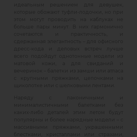
идеальным решением для девушек,
которые обожают туфли-лодочки, но при
этом могут проводить на каблуках не
больше пары минут. В них гармонично
сочетаются и практичность, и
сдержанная элегантность – для офисного
дресс-кода и деловых встреч лучше
всего подойдут однотонные модели из
матовой кожи, а для свиданий и
вечеринок – балетки из замши или атласа
с крупными пряжками, цепочками на
щиколотке или с шелковыми лентами.
Наряду с лаконичными и
минималистичными балетками без
каких-либо деталей этим летом будут
популярны и более нарядные модели – с
массивными пряжками, украшенными
блестками, кристаллами или стразами,