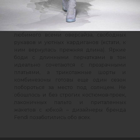
контрастной обуви.
Следующей весной Сильвия Вентурини
Фенди предлагает не отказываться от
любимого всеми оверсайза, свободных
рукавов и уютных кардиганов (кстати, к
ним вернулась прежняя длина). Яркие
боди с длинными перчатками в тон
идеально сочетаются с прозрачными
платьями, а трикотажные шорты и
комбинезоны готовы еще один сезон
побороться за место под солнцем. Не
обошлось и без строгих костюмов-троек,
лаконичных пальто и приталенных
жакетов с юбкой – дизайнеры бренда
Fendi позаботились обо всех.