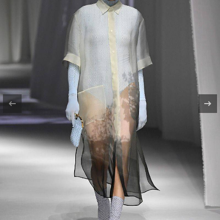
и видеотрансляции: в этом году Fendi
решили не менять привычки и показали
новую коллекцию весна-лето 2021 в
традиционном формате. Шоу прошло в
светлом зале, и на нем, как и прежде,
можно увидеть настоящих (а не
виртуальных) зрителей: создается
впечатление, что ситуация с пандемией
просто оказалась долгим и странным
сном.
В новой коллекции царит атмосфера
лета, приближающегося отпуска и моря:
силуэты 1950-х сменяются прозрачными
блузками из летящей ткани и
кружевными платьями. Основными
цветами коллекции стали белый,
бежевый и голубой, однако не обошлось
и без дерзкого, чарующего красного и