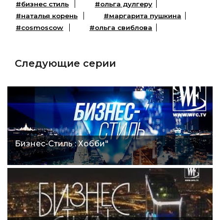
#бизнес стиль
#ольга дулгеру
#наталья корень
#маргарита пушкина
#cosmoscow
#ольга свиблова
Следующие серии
Бизнес-Стиль : Хобби"