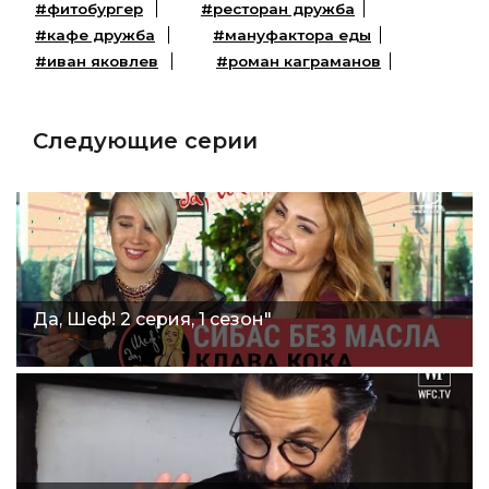
#фитобургер
#ресторан дружба
#кафе дружба
#мануфактора еды
#иван яковлев
#роман каграманов
Следующие серии
Да, Шеф! 2 серия, 1 сезон"