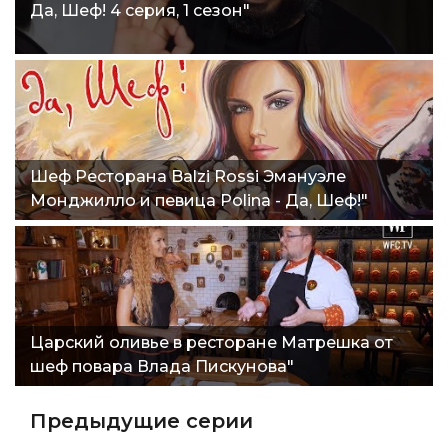
Да, Шеф! 4 серия, 1 сезон"
Шеф Ресторана Balzi Rossi Эмануэле
Монджилло и певица Polina - Да, Шеф!"
Царский оливье в ресторане Матрешка от
шеф повара Влада Пискунова"
Предыдущие серии