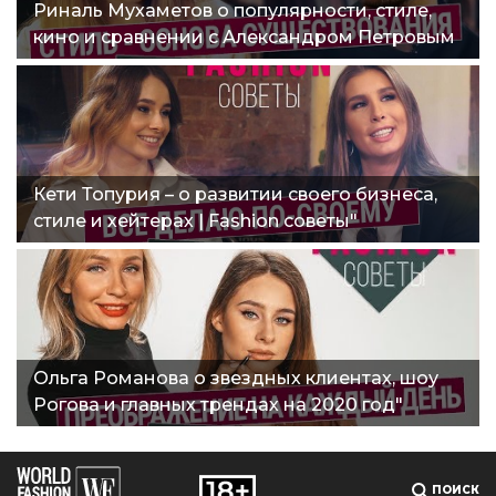
Риналь Мухаметов о популярности, стиле,
кино и сравнении с Александром Петровым
| Fashion советы"
Кети Топурия – о развитии своего бизнеса,
стиле и хейтерах | Fashion советы"
Ольга Романова о звездных клиентах, шоу
Рогова и главных трендах на 2020 год"
ПОИСК