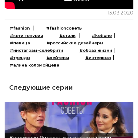
13.03.2020
#fashion
#fashionсоветы
#кети топурия
#стиль
#ketione
#певица
#российские дизайнеры
#инстаграм-селебрити
#образ жизни
#тренды
#хейтеры
#интервью
#алина коломойцева
Следующие серии
Владислав Лисовец рассказал о своём