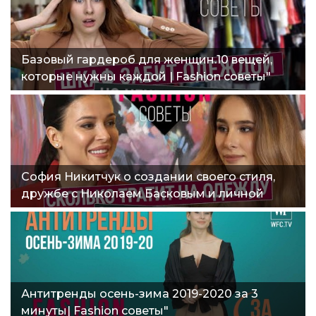
Базовый гардероб для женщин.10 вещей,
которые нужны каждой | Fashion советы"
София Никитчук о создании своего стиля,
дружбе с Николаем Басковым и личной
жизни | Fashion советы"
Антитренды осень-зима 2019-2020 за 3
минуты| Fashion советы"