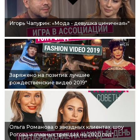
Игорь Чапурин: «Мода - девушка циничная»"
Заряжено на позитив: лучшие
рождественские видео 2019"
Ольга Романова о звездных клиентах, шоу
Рогова и главных трендах на 2020 год"