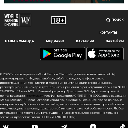
ПОИСК
КОНТАКТЫ
Наш сайт использует файлы cookie и похожие технологии,
НАША КОМАНДА
МЕДИАКИТ
ВАКАНСИИ
ПАРТНЁРЫ
чтобы гарантировать максимальное удобство
пользователям, предоставляя персонализированную
информацию, запоминая предпочтения в области
маркетинга и продукции, а также помогая получить
правильную информацию. При использовании данного
сайта, вы подтверждаете свое согласие на использование
© 2025Сетевое издание «World Fashion Channel» (доменное имя сайта: wfc.tv)
файлов cookie в соответствии с настоящим уведомлением
зарегистрировано Федеральной службой по надзору в сфере связи,
информационных технологий и массовых коммуникаций (Роскомнадзор),
в отношении данного типа файлов. Если вы не согласны
регистрационный номер и дата принятия решения о регистрации: серия Эл № ФС
с тем, чтобы мы использовали данный тип файлов,
77-83223 от 12 мая 2022 г. Главный редактор Григорьев В.О. Адрес электронной
то вы должны соответствующим образом установить
почты редакции:
info@wfc.tv
, телефон редакции: +7(495) 64-48-0000, адрес редакции:
123100, Москва, 1-й Красногвардейский пр., д.15 этаж 5 каб. 3. Все права на любые
настройки вашего браузера или не использовать сайт wfc.tv
материалы, опубликованные на сайте, защищены в соответствии с российским и
международным законодательством об интеллектуальной собственности. Любое
СОГЛАСЕН
использование текстовых, фото, аудио и видеоматериалов возможно только с
согласия правообладателя (ООО «УОРЛД ФЭШН»).