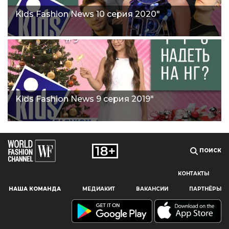
Kids Fashion News 10 серия 2020"
Kids Fashion News 9 серия 2019"
ПОИСК
КОНТАКТЫ
Наш сайт использует файлы cookie и похожие технологии,
НАША КОМАНДА
МЕДИАКИТ
ВАКАНСИИ
ПАРТНЁРЫ
чтобы гарантировать максимальное удобство
пользователям, предоставляя персонализированную
информацию, запоминая предпочтения в области
маркетинга и продукции, а также помогая получить