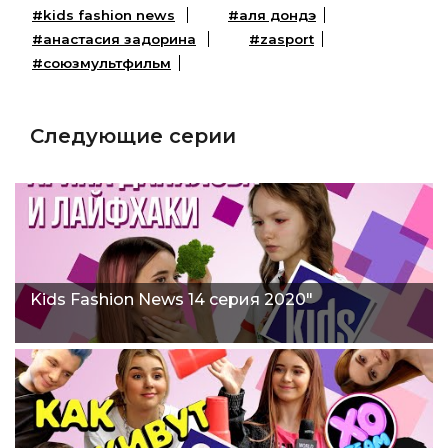
#kids fashion news
#аля дондэ
#анастасия задорина
#zasport
#союзмультфильм
Следующие серии
Kids Fashion News 14 серия 2020"