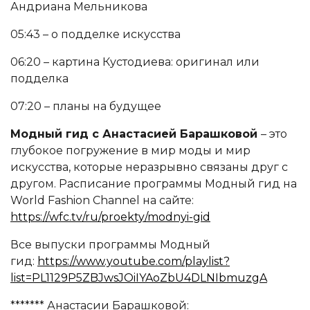
Андриана Мельникова
05:43 – о подделке искусства
06:20 – картина Кустодиева: оригинал или
подделка
07:20 – планы на будущее
Модный гид с Анастасией Барашковой
– это
глубокое погружение в мир моды и мир
искусства, которые неразрывно связаны друг с
другом. Расписание программы Модный гид на
World Fashion Channel на сайте:
https
://
wfc
.
tv
/
ru
/
proekty
/
modnyi
-
gid
Все выпуски программы Модный
гид:
https://www.youtube.com/playlist?
list=PL1129P5ZBJwsJOiIYAoZbU4DLNIbmuzgA
******* Анастасии Барашковой: