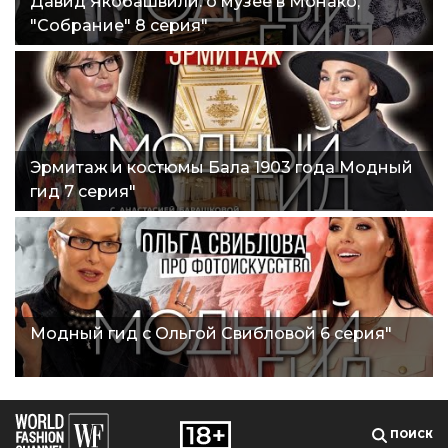
Давид Якобашвили: о музее в Монако,
"Собрание" 8 серия"
Эрмитаж и костюмы Бала 1903 года Модный
гид 7 серия"
Модный гид с Ольгой Свибловой 6 серия"
ПОИСК