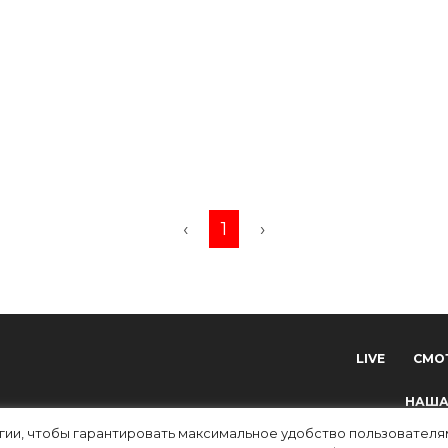
‹
1
›
LIVE
СМО
НАША
огии, чтобы гарантировать максимальное удобство пользовате