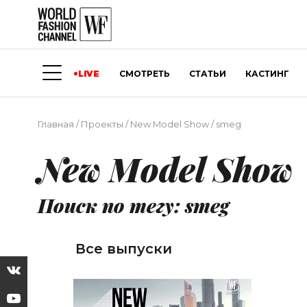
LIVE
СМОТРЕТЬ
СТАТЬИ
КАСТИНГ
Главная
/
Проекты
/
New Model Show
/
smeg
New Model Show
Поиск по тегу: smeg
Все выпуски