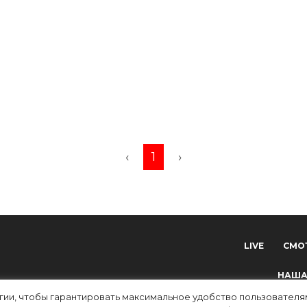
‹
1
›
LIVE
СМО
НАША
огии, чтобы гарантировать максимальное удобство пользовате