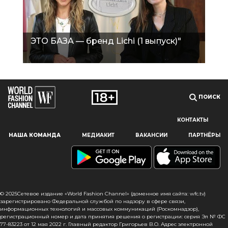
ЭТО БАЗА — бренд Lichi (1 выпуск)"
ПОИСК
КОНТАКТЫ
Наш сайт использует файлы cookie и похожие технологии,
НАША КОМАНДА
МЕДИАКИТ
ВАКАНСИИ
ПАРТНЁРЫ
чтобы гарантировать максимальное удобство
пользователям, предоставляя персонализированную
информацию, запоминая предпочтения в области
маркетинга и продукции, а также помогая получить
правильную информацию. При использовании данного
сайта, вы подтверждаете свое согласие на использование
© 2025Сетевое издание «World Fashion Channel» (доменное имя сайта: wfc.tv)
файлов cookie в соответствии с настоящим уведомлением
зарегистрировано Федеральной службой по надзору в сфере связи,
информационных технологий и массовых коммуникаций (Роскомнадзор),
в отношении данного типа файлов. Если вы не согласны
регистрационный номер и дата принятия решения о регистрации: серия Эл № ФС
с тем, чтобы мы использовали данный тип файлов,
77-83223 от 12 мая 2022 г. Главный редактор Григорьев В.О. Адрес электронной