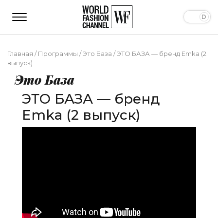
Главная
/
Программы
/
Это База
/
ЭТО БАЗА — бренд Emka (2
выпуск)
Это База
ЭТО БАЗА — бренд
Emka (2 выпуск)