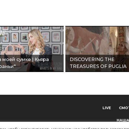
в моей сумке | Кьяра
DISCOVERING THE
раньи"
TREASURES OF PUGLIA
WITH CHIARA FERRAGNI
LIVE
СМО
НАША