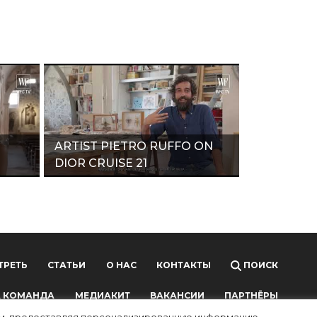
ARTIST PIETRO RUFFO ON
DIOR CRUISE 21
"
COLLECTION"
ТРЕТЬ
СТАТЬИ
О НАС
КОНТАКТЫ
ПОИСК
 КОМАНДА
МЕДИАКИТ
ВАКАНСИИ
ПАРТНЁРЫ