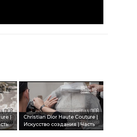
ure |
Christian Dior Haute Couture |
асть
Искусство создания | Часть
3"