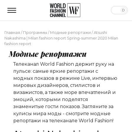
Главная
/
Программы
/
Модные репортажи
/
Atsushi
Nakashima | Milan fashion report Spring-summer 2020 Milan
fashion report
Модные репортажи
Телеканал World Fashion держит руку на
пульсе: самые яркие репортажи с
модных показов в режиме Live, интервью
мировых дизайнеров, стилистов и
визажистов, а также море впечатлений и
эмоций, которыми поделятся
знаменитые гости показов. Загляните за
кулисы мира моды - смотрите модные
репортажи на телеканале World Fashion!