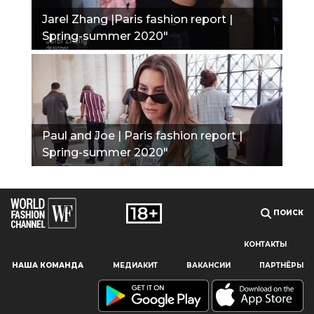
Jarel Zhang |Paris fashion report |
Spring-summer 2020"
Paul and Joe | Paris fashion report |
Spring-summer 2020"
ПОИСК
КОНТАКТЫ
Наш сайт использует файлы cookie и похожие технологии,
НАША КОМАНДА
МЕДИАКИТ
ВАКАНСИИ
ПАРТНЁРЫ
чтобы гарантировать максимальное удобство
пользователям, предоставляя персонализированную
информацию, запоминая предпочтения в области