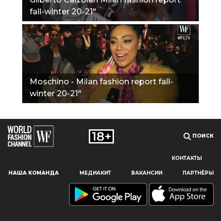
fall-winter 20-21"
Moschino - Milan fashion report fall-
winter 20-21"
ПОИСК
КОНТАКТЫ
Наш сайт использует файлы cookie и похожие технологии,
НАША КОМАНДА
МЕДИАКИТ
ВАКАНСИИ
ПАРТНЁРЫ
чтобы гарантировать максимальное удобство
пользователям, предоставляя персонализированную
информацию, запоминая предпочтения в области
маркетинга и продукции, а также помогая получить
правильную информацию. При использовании данного