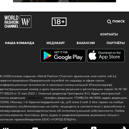
ПОИСК
КОНТАКТЫ
Наш сайт использует файлы cookie и похожие технологии,
НАША КОМАНДА
МЕДИАКИТ
ВАКАНСИИ
ПАРТНЁРЫ
чтобы гарантировать максимальное удобство
пользователям, предоставляя персонализированную
информацию, запоминая предпочтения в области
маркетинга и продукции, а также помогая получить
правильную информацию. При использовании данного
сайта, вы подтверждаете свое согласие на использование
© 2025Сетевое издание «World Fashion Channel» (доменное имя сайта: wfc.tv)
файлов cookie в соответствии с настоящим уведомлением
зарегистрировано Федеральной службой по надзору в сфере связи,
информационных технологий и массовых коммуникаций (Роскомнадзор),
в отношении данного типа файлов. Если вы не согласны
регистрационный номер и дата принятия решения о регистрации: серия Эл № ФС
с тем, чтобы мы использовали данный тип файлов,
77-83223 от 12 мая 2022 г. Главный редактор Григорьев В.О. Адрес электронной
то вы должны соответствующим образом установить
почты редакции:
info@wfc.tv
, телефон редакции: +7(495) 64-48-0000, адрес редакции:
123100, Москва, 1-й Красногвардейский пр., д.15 этаж 5 каб. 3. Все права на любые
настройки вашего браузера или не использовать сайт wfc.tv
материалы, опубликованные на сайте, защищены в соответствии с российским и
международным законодательством об интеллектуальной собственности. Любое
СОГЛАСЕН
использование текстовых, фото, аудио и видеоматериалов возможно только с
согласия правообладателя (ООО «УОРЛД ФЭШН»).