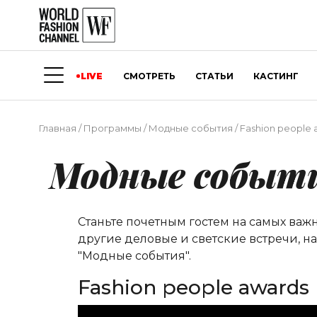
LIVE
СМОТРЕТЬ
СТАТЬИ
КАСТИНГ
Главная
/
Программы
/
Модные события
/
Fashion people a
Модные событ
Станьте почетным гостем на самых важ
другие деловые и светские встречи, н
"Модные события".
Fashion people awards 