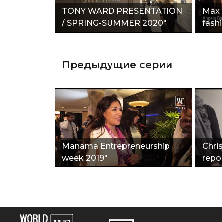
TONY WARD PRESENTATION
Max 
/ SPRING-SUMMER 2020"
fash
Предыдущие серии
Manama Entrepreneurship
Сhris
week 2019"
repo