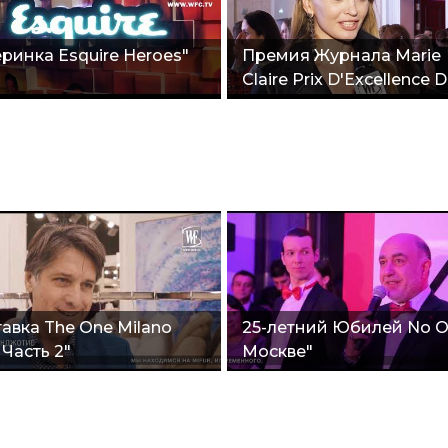
ринка Esquire Heroes"
Премия Журнала Marie
Claire Prix D'Excellence 
Beaute 2018"
авка The One Milano
25-летний Юбилей No O
 Часть 2"
Москве"