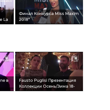
Финал Конкурса Miss Maxim
De La
2018"
ne в
Fausto Puglisi Презентация
Коллекции Осень/Зима 18-
19"