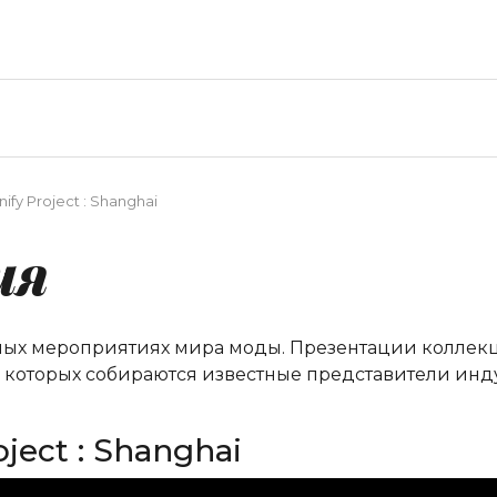
nify Project : Shanghai
ия
ных мероприятиях мира моды. Презентации коллекци
а которых собираются известные представители инд
oject : Shanghai