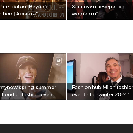
Pei Couture Beyond
Хэллоуин вечеринка
ition | Атланта"
women.ru"
mynow spring-summer
Fashion hub Milan fashio
 London fashion event"
event - fall-winter 20-21"