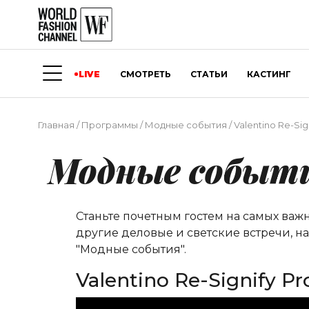
LIVE
СМОТРЕТЬ
СТАТЬИ
КАСТИНГ
Главная
/
Программы
/
Модные события
/
Valentino Re-Sig
Модные событ
Станьте почетным гостем на самых важ
другие деловые и светские встречи, н
"Модные события".
Valentino Re-Signify Pr