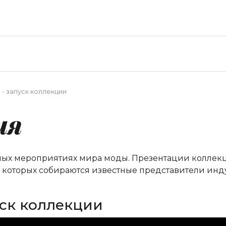
a - запуск коллекции
ия
ных мероприятиях мира моды. Презентации коллекци
а которых собираются известные представители инд
пуск коллекции