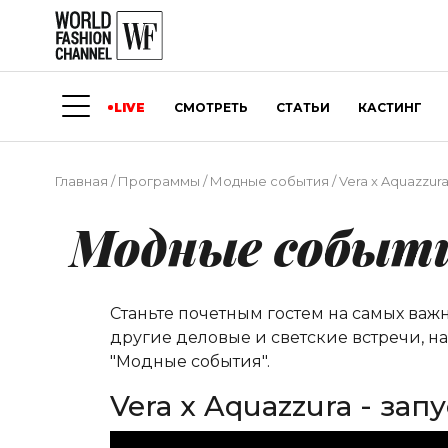
LIVE
СМОТРЕТЬ
СТАТЬИ
КАСТИНГ
Главная
/
Программы
/
Модные события
/
Vera x Aquazzur
Модные событ
Станьте почетным гостем на самых важ
другие деловые и светские встречи, н
"Модные события".
Vera x Aquazzura - за