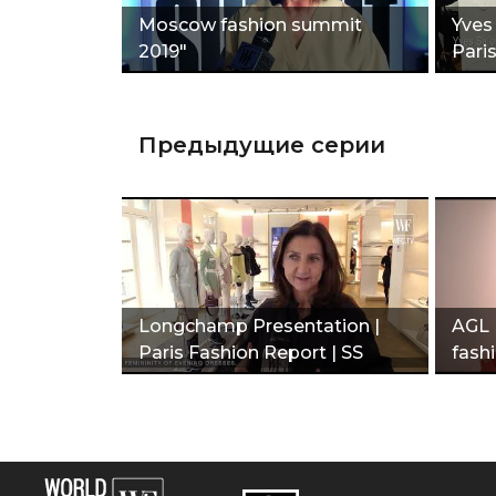
Moscow fashion summit
Yves
2019"
Pari
Предыдущие серии
Longchamp Presentation |
AGL 
Paris Fashion Report | SS
fash
2020"
2020