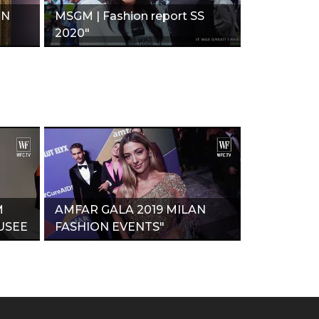
ON
MSGM | Fashion report SS
2020"
M
AMFAR GALA 2019 MILAN
USEE
FASHION EVENTS"