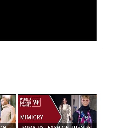
ION
MIMICRY - FASHION TRENDS