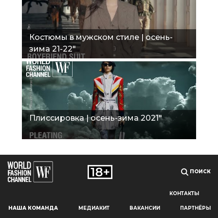
Костюмы в мужском стиле | осень-
зима 21-22"
Плиссировка | осень-зима 2021"
ПОИСК
КОНТАКТЫ
Наш сайт использует файлы cookie и похожие технологии,
НАША КОМАНДА
МЕДИАКИТ
ВАКАНСИИ
ПАРТНЁРЫ
чтобы гарантировать максимальное удобство