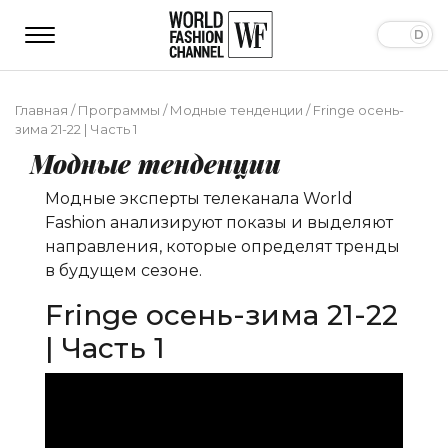
Главная
/
Программы
/
Модные тенденции
/
Fringe осень-
зима 21-22 | Часть 1
Модные тенденции
Модные эксперты телеканала World
Fashion анализируют показы и выделяют
направления, которые определят тренды
в будущем сезоне.
Fringe осень-зима 21-22
| Часть 1