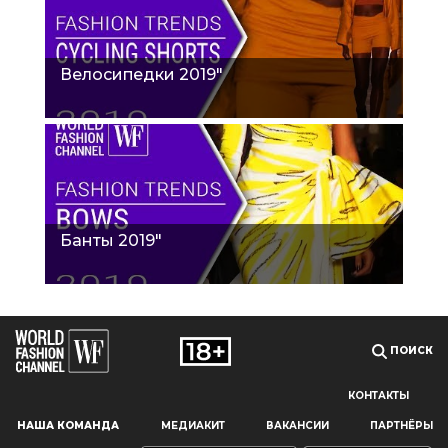
Велосипедки 2019"
Банты 2019"
ПОИСК
КОНТАКТЫ
Наш сайт использует файлы cookie и похожие технологии,
НАША КОМАНДА
МЕДИАКИТ
ВАКАНСИИ
ПАРТНЁРЫ
чтобы гарантировать максимальное удобство