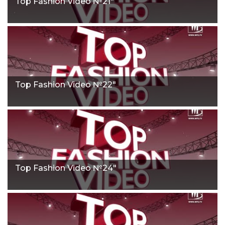
Top Fashion Video №21"
Top Fashion Video №22"
Top Fashion Video №24"