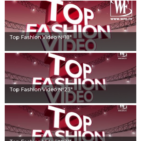
Top Fashion Video №18"
Top Fashion Video №23"