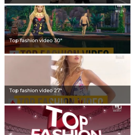
Top fashion video 30"
Top fashion video 27"