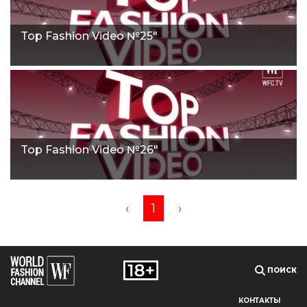
Top Fashion Video №25"
Top Fashion Video №26"
‹
1
›
ПОИСК
КОНТАКТЫ