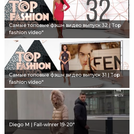
Самые топовые фэшн видео выпуск 32 | Top
fashion video"
Самые топовые фэшн видео выпуск 31 | Top
fashion video"
Diego M | Fall-winrer 19-20"