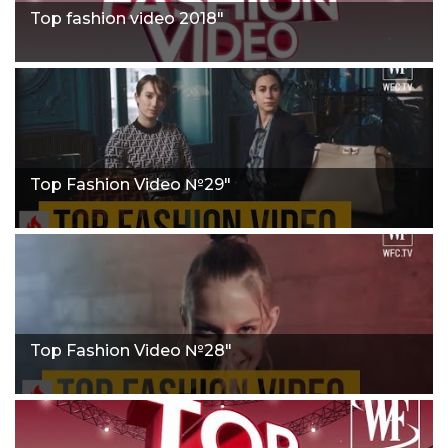
Top fashion video 2018"
Top Fashion Video №29"
Top Fashion Video №28"