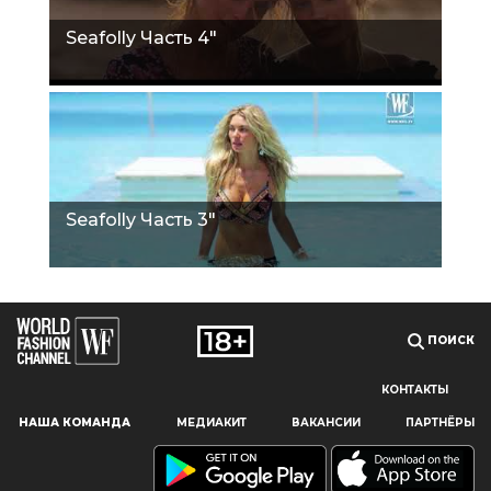
Seafolly Часть 4"
Seafolly Часть 3"
ПОИСК
КОНТАКТЫ
Наш сайт использует файлы cookie и похожие технологии,
НАША КОМАНДА
МЕДИАКИТ
ВАКАНСИИ
ПАРТНЁРЫ
чтобы гарантировать максимальное удобство
пользователям, предоставляя персонализированную
информацию, запоминая предпочтения в области