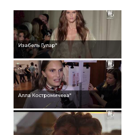
Изабель Гулар"
Алла Костромичева"