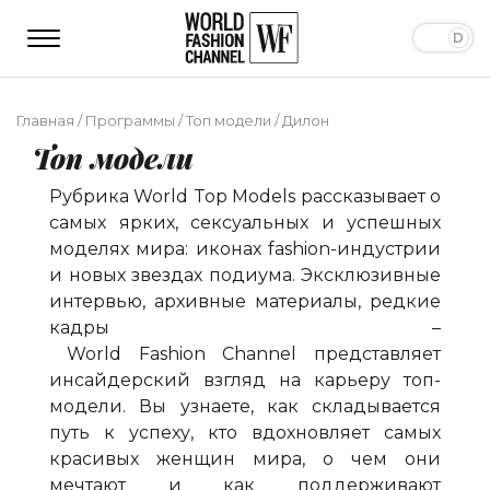
Главная
/
Программы
/
Топ модели
/
Дилон
Топ модели
Рубрика
World
Top
Models
рассказывает о
самых ярких, сексуальных и успешных
моделях мира: иконах
fashion
-индустрии
и новых звездах подиума. Эксклюзивные
интервью, архивные материалы, редкие
кадры –
World
Fashion
Channel
представляет
инсайдерский взгляд на карьеру топ-
модели. Вы узнаете, как складывается
путь к успеху, кто вдохновляет самых
красивых женщин мира, о чем они
мечтают и как поддерживают