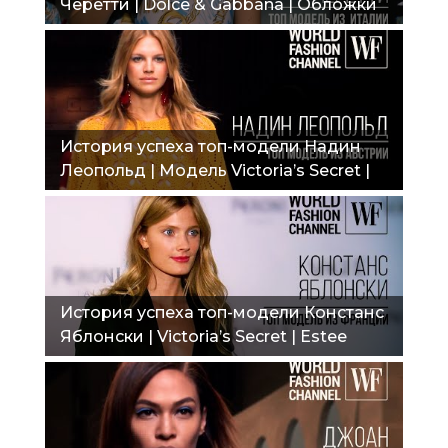
Черетти | Dolce & Gabbana | Обложки
Vogue | Контракт с Chanel"
История успеха топ-модели Надин
Леопольд | Модель Victoria’s Secret |
Съемки для Vogue, Numero, Elle"
История успеха топ-модели Констанс
Яблонски | Victoria’s Secret | Estee
Lauder | Elite Model Look"