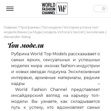
Главная
/
Программы
/
Топ модели
/
История успеха топ-
модели Ванессы Муди | модель Victoria’s Secret | эксклюзив с
Alexander Wang
Топ модели
Рубрика
World
Top
Models
рассказывает о
самых ярких, сексуальных и успешных
моделях мира: иконах
fashion
-индустрии
и новых звездах подиума. Эксклюзивные
интервью, архивные материалы, редкие
кадры –
World
Fashion
Channel
представляет
инсайдерский взгляд на карьеру топ-
модели. Вы узнаете, как складывается
путь к успеху, кто вдохновляет самых