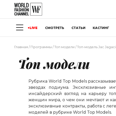
LIVE
СМОТРЕТЬ
СТАТЬИ
КАСТИНГ
Главная
/
Программы
/
Топ модели
/
Топ-модель Jac Jagac
Топ модели
Рубрика
World
Top
Models
рассказывае
звездах подиума. Эксклюзивные и
инсайдерский взгляд на карьеру топ-
женщин мира, о чем они мечтают и ка
эксклюзивные контракты, работа с ле
моделей в рубрике
World
Top
Models
.