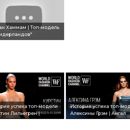
н Хаммам | Топ-модель
идерландов"
рия успеха топ-модели
История успеха топ-мо
тин Лильегрен |
Алексины Грэм | Ангел
люзив с Balenciaga |
Victoria’s Secret | Топ с
ки для Vogue"
сексуальных моделей"