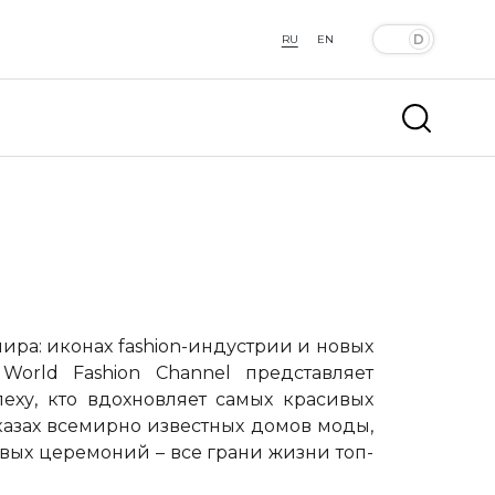
RU
EN
мира: иконах
fashion
-индустрии и новых
–
World
Fashion
Channel
представляет
пеху, кто вдохновляет самых красивых
казах всемирно известных домов моды,
вых церемоний – все грани жизни топ-