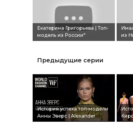
Екатерина Григорьева | Топ-
Имаа
модель из России"
из Н
Предыдущие серии
История успеха топ-модели
Исто
Анны Эверс | Alexander
Кирс
Wang | Календарь Pirelli |
Экск
Более 20 обложек Vogue"
Съем