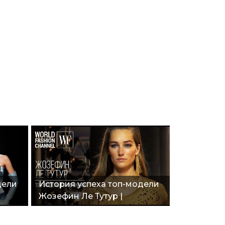
дели
История успеха топ-модели
Жозефин Ле Тутур |
амых
Обложки Vogue | Шоу Saint
Laurent, Chanel, Elie Saab"