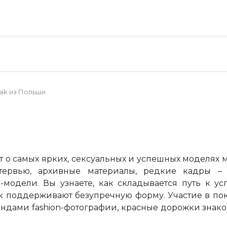
iak из Польши
т о самых ярких, сексуальных и успешных моделях 
нтервью, архивные материалы, редкие кадры 
модели. Вы узнаете, как складывается путь к ус
к поддерживают безупречную форму. Участие в по
гендами
fashion
-фотографии, красные дорожки знако