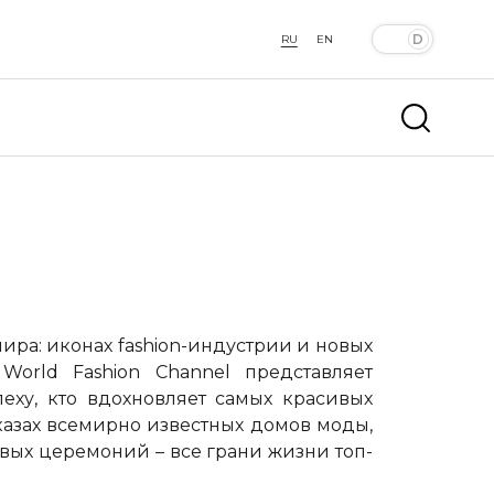
RU
EN
мира: иконах
fashion
-индустрии и новых
–
World
Fashion
Channel
представляет
пеху, кто вдохновляет самых красивых
казах всемирно известных домов моды,
вых церемоний – все грани жизни топ-