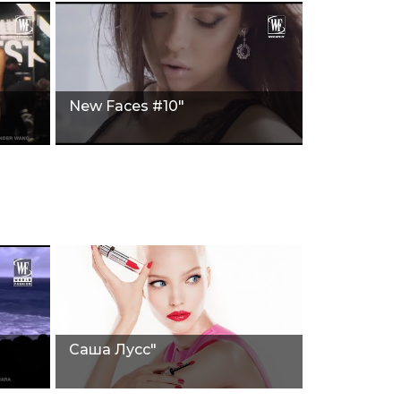
New Faces #10"
Саша Лусс"