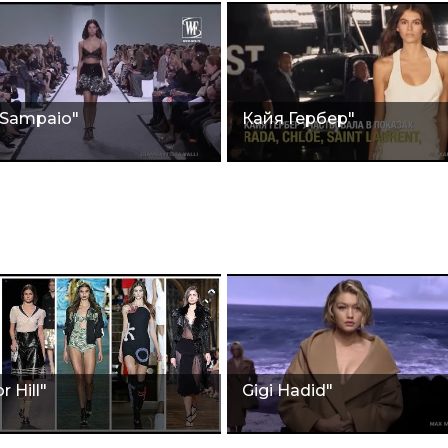
 Sampaio"
Кайя Гербер"
r Hill"
Gigi Hadid"