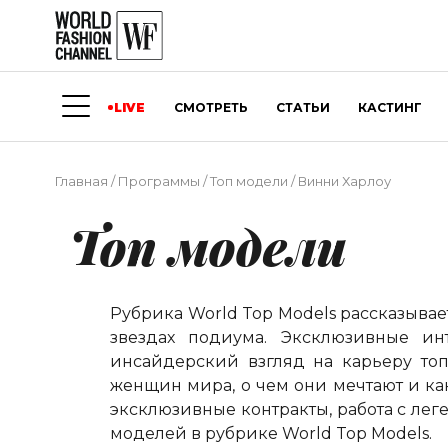
LIVE
СМОТРЕТЬ
СТАТЬИ
КАСТИНГ
Главная
/
Программы
/
Топ модели
/
Винни Харлоу
Топ модели
Рубрика
World
Top
Models
рассказывае
звездах подиума. Эксклюзивные и
инсайдерский взгляд на карьеру топ-
женщин мира, о чем они мечтают и ка
эксклюзивные контракты, работа с ле
моделей в рубрике
World
Top
Models
.