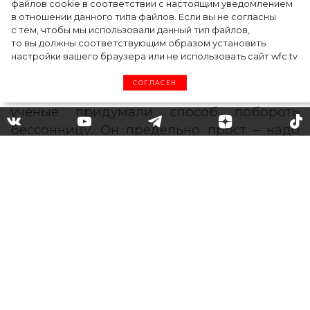
файлов cookie в соответствии с настоящим уведомлением
в отношении данного типа файлов. Если вы не согласны
с тем, чтобы мы использовали данный тип файлов,
то вы должны соответствующим образом установить
настройки вашего браузера или не использовать сайт wfc.tv
СОГЛАСЕН
Как быстро заснуть: 10
способов, которые работают
По мнению специалистов, наличие
проблем со сном говорит о том, что вы
явно делаете что-то неправильно. Для
изучения нюансов сна в США даже
открыли специальный институт, в
котором после долгих исследований