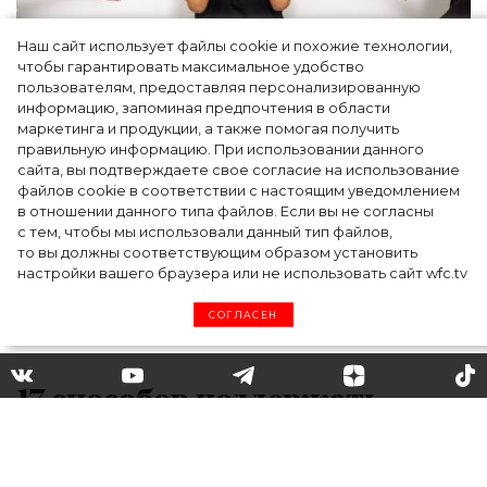
Наш сайт использует файлы cookie и похожие технологии,
чтобы гарантировать максимальное удобство
Как простить людей, которые травили вас
пользователям, предоставляя персонализированную
информацию, запоминая предпочтения в области
в школе, и защитить своего ребенка от
маркетинга и продукции, а также помогая получить
буллинга – рассказывает психолог
правильную информацию. При использовании данного
сайта, вы подтверждаете свое согласие на использование
файлов cookie в соответствии с настоящим уведомлением
в отношении данного типа файлов. Если вы не согласны
с тем, чтобы мы использовали данный тип файлов,
то вы должны соответствующим образом установить
настройки вашего браузера или не использовать сайт wfc.tv
СОГЛАСЕН
17 способов поддержать
переписку на сайте
знакомств