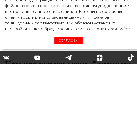
файлов cookie в соответствии с настоящим уведомлением
в отношении данного типа файлов. Если вы не согласны
с тем, чтобы мы использовали данный тип файлов,
то вы должны соответствующим образом установить
настройки вашего браузера или не использовать сайт wfc.tv
СОГЛАСЕН
Как все успеть: топ-5 книг по
тайм-менеджменту, которые
научат распределять время
Режим самоизоляции снят, и мы вернулись
к прежнему образу жизни. Впрочем, многие
теперь начали ценить свое личное время и
хотят научиться эффективному