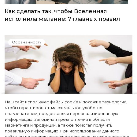
Как сделать так, чтобы Вселенная
исполнила желание: 7 главных правил
Осознанность
Наш сайт использует файлы cookie и похожие технологии,
чтобы гарантировать максимальное удобство
Как простить людей, которые травили вас
пользователям, предоставляя персонализированную
информацию, запоминая предпочтения в области
в школе, и защитить своего ребенка от
маркетинга и продукции, а также помогая получить
буллинга – рассказывает психолог
правильную информацию. При использовании данного
сайта, вы подтверждаете свое согласие на использование