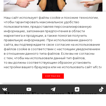
Наш сайт использует файлы cookie и похожие технологии,
чтобы гарантировать максимальное удобство
Как простить людей, которые травили вас
пользователям, предоставляя персонализированную
информацию, запоминая предпочтения в области
в школе, и защитить своего ребенка от
маркетинга и продукции, а также помогая получить
буллинга – рассказывает психолог
правильную информацию. При использовании данного
сайта, вы подтверждаете свое согласие на использование
файлов cookie в соответствии с настоящим уведомлением
в отношении данного типа файлов. Если вы не согласны
с тем, чтобы мы использовали данный тип файлов,
то вы должны соответствующим образом установить
настройки вашего браузера или не использовать сайт wfc.tv
СОГЛАСЕН
Моника Беллуччи, Мадонна
и другие звезды призывают