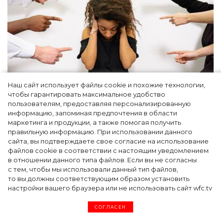
Наш сайт использует файлы cookie и похожие технологии,
чтобы гарантировать максимальное удобство
Как простить людей, которые травили вас
пользователям, предоставляя персонализированную
информацию, запоминая предпочтения в области
в школе, и защитить своего ребенка от
маркетинга и продукции, а также помогая получить
буллинга – рассказывает психолог
правильную информацию. При использовании данного
сайта, вы подтверждаете свое согласие на использование
файлов cookie в соответствии с настоящим уведомлением
в отношении данного типа файлов. Если вы не согласны
с тем, чтобы мы использовали данный тип файлов,
то вы должны соответствующим образом установить
настройки вашего браузера или не использовать сайт wfc.tv
СОГЛАСЕН