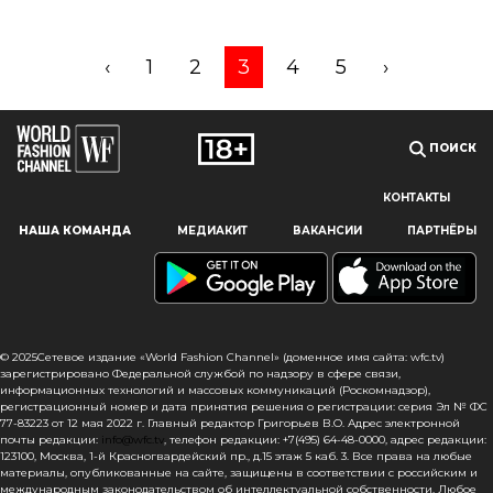
‹
1
2
3
4
5
›
ПОИСК
КОНТАКТЫ
Наш сайт использует файлы cookie и похожие технологии,
НАША КОМАНДА
МЕДИАКИТ
ВАКАНСИИ
ПАРТНЁРЫ
чтобы гарантировать максимальное удобство
пользователям, предоставляя персонализированную
информацию, запоминая предпочтения в области
маркетинга и продукции, а также помогая получить
правильную информацию. При использовании данного
сайта, вы подтверждаете свое согласие на использование
© 2025Сетевое издание «World Fashion Channel» (доменное имя сайта: wfc.tv)
файлов cookie в соответствии с настоящим уведомлением
зарегистрировано Федеральной службой по надзору в сфере связи,
информационных технологий и массовых коммуникаций (Роскомнадзор),
в отношении данного типа файлов. Если вы не согласны
регистрационный номер и дата принятия решения о регистрации: серия Эл № ФС
с тем, чтобы мы использовали данный тип файлов,
77-83223 от 12 мая 2022 г. Главный редактор Григорьев В.О. Адрес электронной
то вы должны соответствующим образом установить
почты редакции:
info@wfc.tv
, телефон редакции: +7(495) 64-48-0000, адрес редакции:
123100, Москва, 1-й Красногвардейский пр., д.15 этаж 5 каб. 3. Все права на любые
настройки вашего браузера или не использовать сайт wfc.tv
материалы, опубликованные на сайте, защищены в соответствии с российским и
международным законодательством об интеллектуальной собственности. Любое