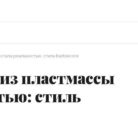
 стала реальностью: стиль Barbiecore
 из пластмассы
тью: стиль