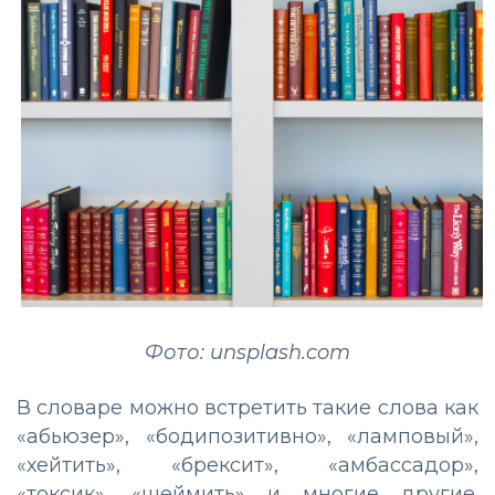
Фото: unsplash.com
В словаре можно встретить такие слова как
«абьюзер», «бодипозитивно», «ламповый»,
«хейтить», «брексит», «амбассадор»,
«токсик», «шеймить» и многие другие.