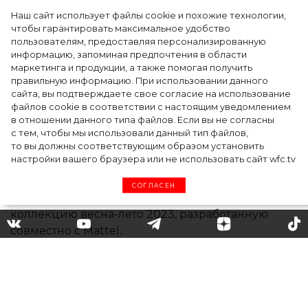
Наш сайт использует файлы cookie и похожие технологии,
чтобы гарантировать максимальное удобство
пользователям, предоставляя персонализированную
информацию, запоминая предпочтения в области
5 фасонов брюк, которые повсюду этим
маркетинга и продукции, а также помогая получить
летом
правильную информацию. При использовании данного
сайта, вы подтверждаете свое согласие на использование
файлов cookie в соответствии с настоящим уведомлением
в отношении данного типа файлов. Если вы не согласны
с тем, чтобы мы использовали данный тип файлов,
то вы должны соответствующим образом установить
настройки вашего браузера или не использовать сайт wfc.tv
СОГЛАСЕН
Всем любителям барбикора:
прошлогодняя коллекция
Jean Louis Sabaji