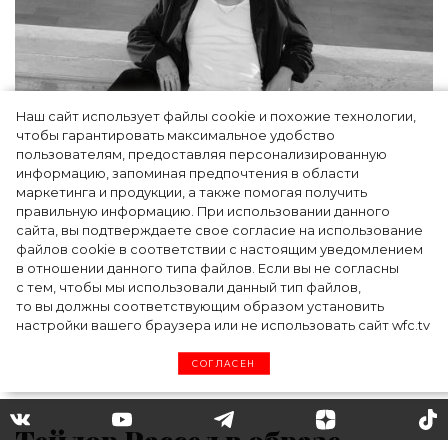
Наш сайт использует файлы cookie и похожие технологии,
чтобы гарантировать максимальное удобство
пользователям, предоставляя персонализированную
информацию, запоминая предпочтения в области
Участник группы BTS Чонгук снялся в
маркетинга и продукции, а также помогая получить
весенней кампании Calvin Klein Jeans
правильную информацию. При использовании данного
сайта, вы подтверждаете свое согласие на использование
файлов cookie в соответствии с настоящим уведомлением
в отношении данного типа файлов. Если вы не согласны
с тем, чтобы мы использовали данный тип файлов,
то вы должны соответствующим образом установить
настройки вашего браузера или не использовать сайт wfc.tv
СОГЛАСЕН
Тейлор Рассел в образе