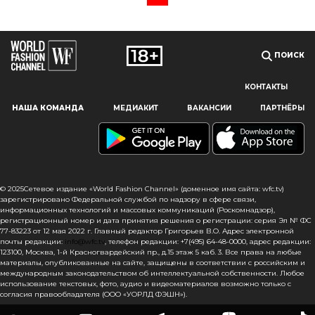
ПОИСК
КОНТАКТЫ
Наш сайт использует файлы cookie и похожие технологии,
НАША КОМАНДА
МЕДИАКИТ
ВАКАНСИИ
ПАРТНЁРЫ
чтобы гарантировать максимальное удобство
пользователям, предоставляя персонализированную
информацию, запоминая предпочтения в области
маркетинга и продукции, а также помогая получить
правильную информацию. При использовании данного
сайта, вы подтверждаете свое согласие на использование
© 2025Сетевое издание «World Fashion Channel» (доменное имя сайта: wfc.tv)
файлов cookie в соответствии с настоящим уведомлением
зарегистрировано Федеральной службой по надзору в сфере связи,
информационных технологий и массовых коммуникаций (Роскомнадзор),
в отношении данного типа файлов. Если вы не согласны
регистрационный номер и дата принятия решения о регистрации: серия Эл № ФС
с тем, чтобы мы использовали данный тип файлов,
77-83223 от 12 мая 2022 г. Главный редактор Григорьев В.О. Адрес электронной
то вы должны соответствующим образом установить
почты редакции:
info@wfc.tv
, телефон редакции: +7(495) 64-48-0000, адрес редакции:
123100, Москва, 1-й Красногвардейский пр., д.15 этаж 5 каб. 3. Все права на любые
настройки вашего браузера или не использовать сайт wfc.tv
материалы, опубликованные на сайте, защищены в соответствии с российским и
международным законодательством об интеллектуальной собственности. Любое
СОГЛАСЕН
использование текстовых, фото, аудио и видеоматериалов возможно только с
согласия правообладателя (ООО «УОРЛД ФЭШН»).