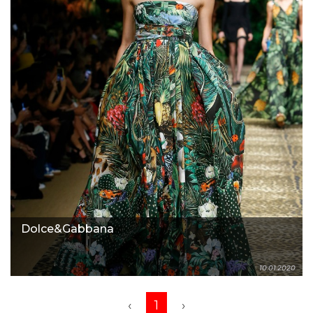
Dolce&Gabbana
10.01.2020
‹
1
›