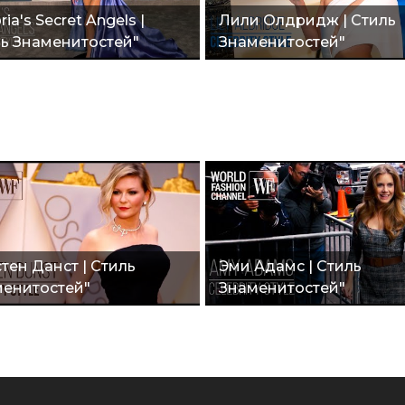
ria's Secret Angels |
Лили Олдридж | Стиль
ь Знаменитостей"
Знаменитостей"
тен Данст | Стиль
Эми Адамс | Стиль
енитостей"
Знаменитостей"