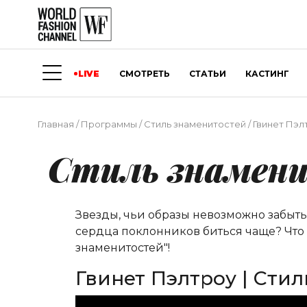
LIVE
СМОТРЕТЬ
СТАТЬИ
КАСТИНГ
Главная
/
Программы
/
Стиль знаменитостей
/
Гвинет Пэл
Стиль знамен
Звезды, чьи образы невозможно забыть
сердца поклонников биться чаще? Что ес
знаменитостей"!
Гвинет Пэлтроу | Сти