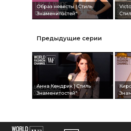
Образ невесты | Стиль
Victo
Знаменитостей"
Стил
Предыдущие серии
Анна Кендрик | Стиль
Кирс
Знаменитостей"
Знам