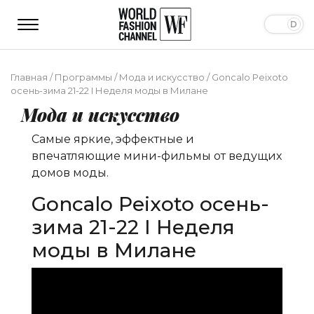
Главная
/
Программы
/
Мода и искусство
/
Goncalo Peixoto
осень-зима 21-22 I Неделя моды в Милане
Мода и искусство
Самые яркие, эффектные и
впечатляющие мини-фильмы от ведущих
домов моды.
Goncalo Peixoto осень-
зима 21-22 I Неделя
моды в Милане