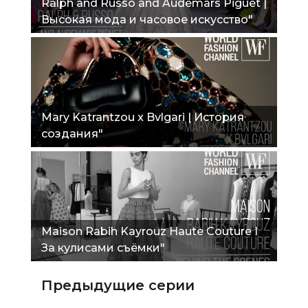
Ralph and Russo and Audemars Piguet |
Высокая мода и часовое искусство"
Mary Katrantzou x Bvlgari | История
создания"
Maison Rabih Kayrouz Haute Couture I
За кулисами съёмки"
Предыдущие серии