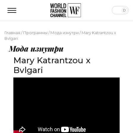
Главная
/
Программы
/
Мода изнутри
/
Mary Katrantzou x
Bvlgari
Мода изнутри
Mary Katrantzou x
Bvlgari