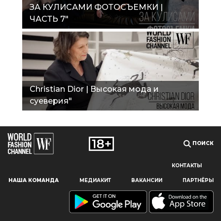
ЗА КУЛИСАМИ ФОТОСЪЕМКИ |
ЧАСТЬ 7"
Christian Dior | Высокая мода и
суеверия"
ПОИСК
КОНТАКТЫ
Наш сайт использует файлы cookie и похожие технологии,
НАША КОМАНДА
МЕДИАКИТ
ВАКАНСИИ
ПАРТНЁРЫ
чтобы гарантировать максимальное удобство
пользователям, предоставляя персонализированную
информацию, запоминая предпочтения в области
маркетинга и продукции, а также помогая получить