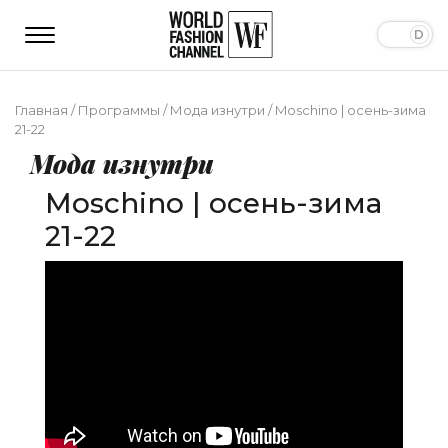
Главная
/
Программы
/
Мода изнутри
/
Moschino | осень-зима
21-22
Мода изнутри
Moschino | осень-зима
21-22