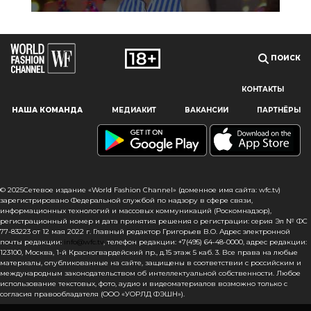
ПОИСК
КОНТАКТЫ
Наш сайт использует файлы cookie и похожие технологии,
НАША КОМАНДА
МЕДИАКИТ
ВАКАНСИИ
ПАРТНЁРЫ
чтобы гарантировать максимальное удобство
пользователям, предоставляя персонализированную
информацию, запоминая предпочтения в области
маркетинга и продукции, а также помогая получить
правильную информацию. При использовании данного
сайта, вы подтверждаете свое согласие на использование
© 2025Сетевое издание «World Fashion Channel» (доменное имя сайта: wfc.tv)
файлов cookie в соответствии с настоящим уведомлением
зарегистрировано Федеральной службой по надзору в сфере связи,
информационных технологий и массовых коммуникаций (Роскомнадзор),
в отношении данного типа файлов. Если вы не согласны
регистрационный номер и дата принятия решения о регистрации: серия Эл № ФС
с тем, чтобы мы использовали данный тип файлов,
77-83223 от 12 мая 2022 г. Главный редактор Григорьев В.О. Адрес электронной
то вы должны соответствующим образом установить
почты редакции:
info@wfc.tv
, телефон редакции: +7(495) 64-48-0000, адрес редакции:
123100, Москва, 1-й Красногвардейский пр., д.15 этаж 5 каб. 3. Все права на любые
настройки вашего браузера или не использовать сайт wfc.tv
материалы, опубликованные на сайте, защищены в соответствии с российским и
международным законодательством об интеллектуальной собственности. Любое
СОГЛАСЕН
использование текстовых, фото, аудио и видеоматериалов возможно только с
согласия правообладателя (ООО «УОРЛД ФЭШН»).