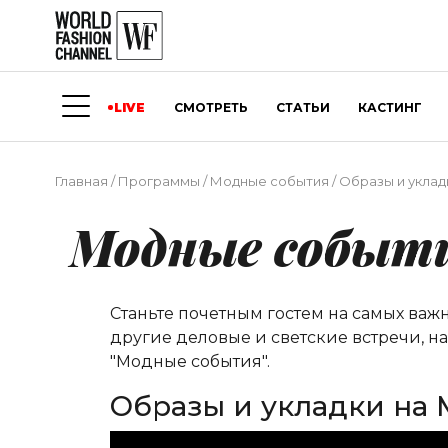
LIVE
СМОТРЕТЬ
СТАТЬИ
КАСТИНГ
Главная
/
Программы
/
Модные события
/
Образы и укладк
Модные событ
Станьте почетным гостем на самых важ
другие деловые и светские встречи, н
"Модные события".
Образы и укладки на M