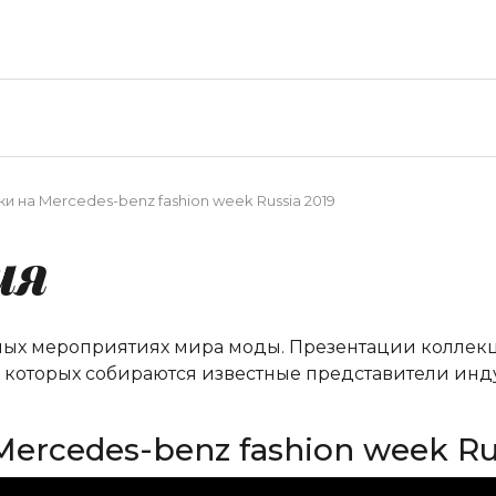
и на Mercedes-benz fashion week Russia 2019
ия
ных мероприятиях мира моды. Презентации коллекци
а которых собираются известные представители инд
ercedes-benz fashion week Ru