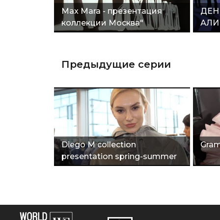
Max Mara - презентация
ДЕН
коллекции Москва"
АЛИ
Предыдущие серии
Diego M collection
Gram
presentation spring-summer
2019"