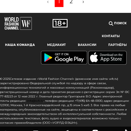
‹
1
2
›
ПОИСК
КОНТАКТЫ
Наш сайт использует файлы cookie и похожие технологии,
НАША КОМАНДА
МЕДИАКИТ
ВАКАНСИИ
ПАРТНЁРЫ
чтобы гарантировать максимальное удобство
пользователям, предоставляя персонализированную
информацию, запоминая предпочтения в области
маркетинга и продукции, а также помогая получить
правильную информацию. При использовании данного
сайта, вы подтверждаете свое согласие на использование
© 2025Сетевое издание «World Fashion Channel» (доменное имя сайта: wfc.tv)
файлов cookie в соответствии с настоящим уведомлением
зарегистрировано Федеральной службой по надзору в сфере связи,
информационных технологий и массовых коммуникаций (Роскомнадзор),
в отношении данного типа файлов. Если вы не согласны
регистрационный номер и дата принятия решения о регистрации: серия Эл № ФС
с тем, чтобы мы использовали данный тип файлов,
77-83223 от 12 мая 2022 г. Главный редактор Григорьев В.О. Адрес электронной
то вы должны соответствующим образом установить
почты редакции:
info@wfc.tv
, телефон редакции: +7(495) 64-48-0000, адрес редакции:
настройки вашего браузера или не использовать сайт wfc.tv
123100, Москва, 1-й Красногвардейский пр., д.15 этаж 5 каб. 3. Все права на любые
материалы, опубликованные на сайте, защищены в соответствии с российским и
международным законодательством об интеллектуальной собственности. Любое
СОГЛАСЕН
использование текстовых, фото, аудио и видеоматериалов возможно только с
согласия правообладателя (ООО «УОРЛД ФЭШН»).