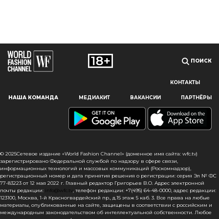
ПОИСК
КОНТАКТЫ
Наш сайт использует файлы cookie и похожие технологии,
НАША КОМАНДА
МЕДИАКИТ
ВАКАНСИИ
ПАРТНЁРЫ
чтобы гарантировать максимальное удобство
пользователям, предоставляя персонализированную
информацию, запоминая предпочтения в области
маркетинга и продукции, а также помогая получить
правильную информацию. При использовании данного
сайта, вы подтверждаете свое согласие на использование
© 2025Сетевое издание «World Fashion Channel» (доменное имя сайта: wfc.tv)
файлов cookie в соответствии с настоящим уведомлением
зарегистрировано Федеральной службой по надзору в сфере связи,
информационных технологий и массовых коммуникаций (Роскомнадзор),
в отношении данного типа файлов. Если вы не согласны
регистрационный номер и дата принятия решения о регистрации: серия Эл № ФС
с тем, чтобы мы использовали данный тип файлов,
77-83223 от 12 мая 2022 г. Главный редактор Григорьев В.О. Адрес электронной
то вы должны соответствующим образом установить
почты редакции:
info@wfc.tv
, телефон редакции: +7(495) 64-48-0000, адрес редакции:
настройки вашего браузера или не использовать сайт wfc.tv
123100, Москва, 1-й Красногвардейский пр., д.15 этаж 5 каб. 3. Все права на любые
материалы, опубликованные на сайте, защищены в соответствии с российским и
международным законодательством об интеллектуальной собственности. Любое
СОГЛАСЕН