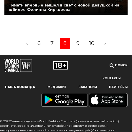
Тимати впервые вышел в свет с новой девушкой на
юбилее Филиппа Киркорова
‹
6
7
8
9
10
›
ПОИСК
КОНТАКТЫ
Наш сайт использует файлы cookie и похожие технологии,
НАША КОМАНДА
МЕДИАКИТ
ВАКАНСИИ
ПАРТНЁРЫ
чтобы гарантировать максимальное удобство
пользователям, предоставляя персонализированную
информацию, запоминая предпочтения в области
маркетинга и продукции, а также помогая получить
правильную информацию. При использовании данного
сайта, вы подтверждаете свое согласие на использование
© 2025Сетевое издание «World Fashion Channel» (доменное имя сайта: wfc.tv)
файлов cookie в соответствии с настоящим уведомлением
зарегистрировано Федеральной службой по надзору в сфере связи,
информационных технологий и массовых коммуникаций (Роскомнадзор),
в отношении данного типа файлов. Если вы не согласны