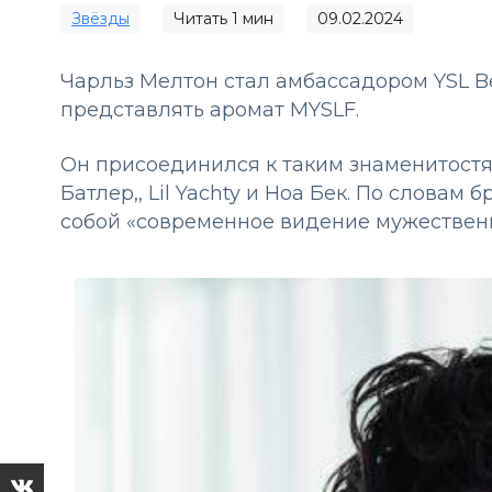
Звёзды
Читать
1
мин
09.02.2024
Чарльз Мелтон стал амбассадором YSL Be
представлять аромат MYSLF.
Он присоединился к таким знаменитостя
Батлер,, Lil Yachty и Ноа Бек. По словам
собой «современное видение мужествен