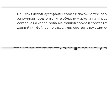
Louis Vuitton н
Наш сайт использует файлы cookie и похожие технол
запоминая предпочтения в области маркетинга и прод
согласие на использование файлов cookie в соответс
Сиршу Ронан 
данный тип файлов, то вы должны соответствующим об
амбассадором 
Четырежды номинированная на премию 
амбассадором дома Louis Vuitton.