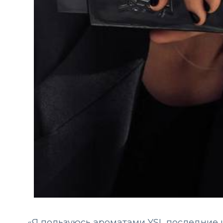
«Я пользуюсь ароматами YSL последние ш