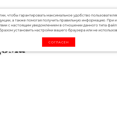
азвал актрису
огии, чтобы гарантировать максимальное удобство пользовате
укции, а также помогая получить правильную информацию. При 
твии с настоящим уведомлением в отношении данного типа файло
новым
разом установить настройки вашего браузера или не использова
Дома
СОГЛАСЕН
«Оскар» Сирша Ронан стала новым