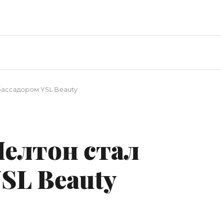
бассадором YSL Beauty
Мелтон стал
SL Beauty