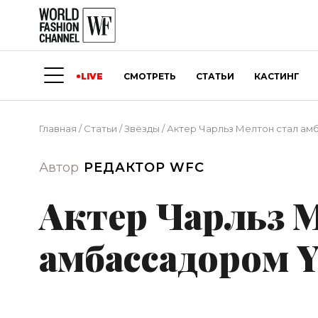
LIVE
СМОТРЕТЬ
СТАТЬИ
КАСТИНГ
Главная
/
Статьи
/
Звёзды
/
Актер Чарльз Мелтон стал ам
Автор
РЕДАКТОР WFC
Актер Чарльз 
амбассадором Y