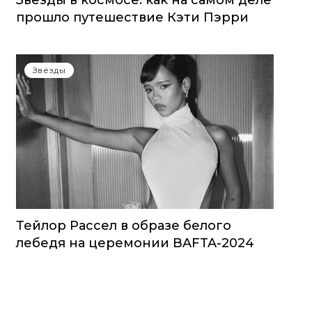
Звезды в космосе: как на самом деле
прошло путешествие Кэти Пэрри
Звёзды
Тейлор Рассел в образе белого
лебедя на церемонии BAFTA-2024